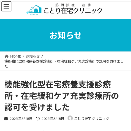
コ
ナ
ン
ビ
テ
ゲ
ン
ー
ツ
シ
へ
ョ
お知らせ
ス
ン
キ
に
ッ
移
プ
動
HOME
お知らせ
機能強化型在宅療養支援診療所・在宅緩和ケア充実診療所の認可を受けまし
た
機能強化型在宅療養支援診療
所・在宅緩和ケア充実診療所の
認可を受けました
最
2025年3月8日
2025年3月8日
ことり在宅クリニック
終
更